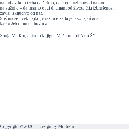
na ljubav koju treba da širimo, dajemo i uzimamo i na ono
najvažnije – da imamo ovaj dijamant od života čija izbrušenost
zavisi isključivo od nas.
Suština se uvek najbolje razume kada je lako ispričana,
kao u Jeleninim stihovima.
Sonja Madžar, autorka knjige “Muškarci od A do Š”
Copyright © 2026 - Design by
MultiPrint