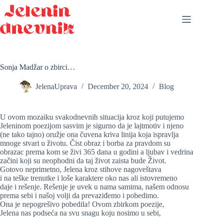
S
k
i
p
t
o
c
Sonja Madžar o zbirci…
o
n
JelenaUprava
December 20, 2024
Blog
t
e
n
t
U ovom mozaiku svakodnevnih situacija kroz koji putujemo
Jeleninom poezijom sasvim je sigurno da je lajtmotiv i njeno
(ne tako tajno) oružje ona čuvena kriva linija koja ispravlja
mnoge stvari u životu. Čist obraz i borba za pravdom su
obrazac prema kom se živi 365 dana u godini a ljubav i vedrina
začini koji su neophodni da taj život zaista bude Život.
Gotovo neprimetno, Jelena kroz stihove nagoveštava
i na teške trenutke i loše karaktere oko nas ali istovremeno
daje i rešenje. Rešenje je uvek u nama samima, našem odnosu
prema sebi i našoj volji da prevaziđemo i pobedimo.
Ona je nepogrešivo pobedila! Ovom zbirkom poezije,
Jelena nas podseća na svu snagu koju nosimo u sebi,