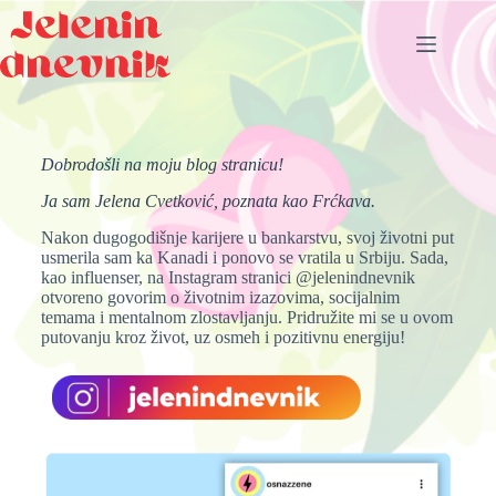
S
k
i
p
t
o
c
o
Dobrodošli na moju blog stranicu!
n
t
Ja sam Jelena Cvetković, poznata kao Frćkava.
e
Nakon dugogodišnje karijere u bankarstvu, svoj životni put
n
usmerila sam ka Kanadi i ponovo se vratila u Srbiju. Sada,
t
kao influenser, na Instagram stranici @jelenindnevnik
otvoreno govorim o životnim izazovima, socijalnim
temama i mentalnom zlostavljanju. Pridružite mi se u ovom
putovanju kroz život, uz osmeh i pozitivnu energiju!