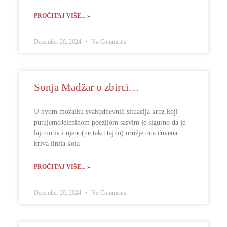
PROČITAJ VIŠE... »
December 20, 2024
No Comments
Sonja Madžar o zbirci…
U ovom mozaiku svakodnevnih situacija kroz koji
putujemoJeleninom poezijom sasvim je sigurno da je
lajtmotiv i njeno(ne tako tajno) oružje ona čuvena
kriva linija koja
PROČITAJ VIŠE... »
December 20, 2024
No Comments